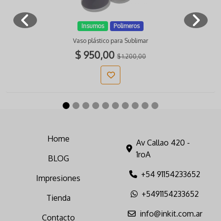
Insumos
Polimeros
Vaso plástico para Sublimar
$ 950,00
$ 1.200,00
Home
Av Callao 420 -
1roA
BLOG
+54 91154233652
Impresiones
+5491154233652
Tienda
info@inkit.com.ar
Contacto