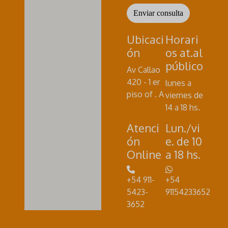
Enviar consulta
Ubicaci
Horari
ón
os at.al
público
Av Callao
420 - 1 er
lunes a
piso of . A
viernes de
14 a 18 hs.
Atenci
Lun./vi
ón
e. de 10
Online
a 18 hs.
+54 911-
+54
5423-
91154233652
3652