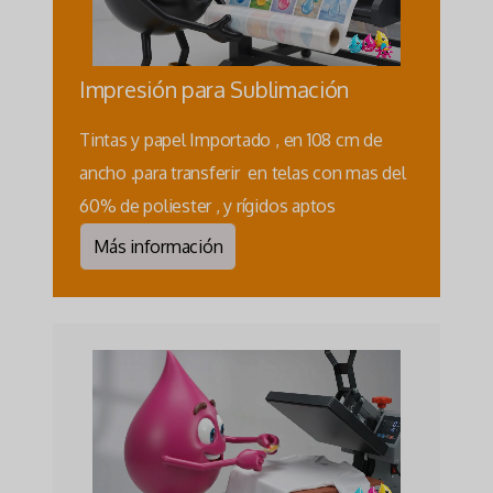
Impresión para Sublimación
Tintas y papel Importado , en 108 cm de
ancho .para transferir en telas con mas del
60% de poliester , y rígidos aptos
Más información