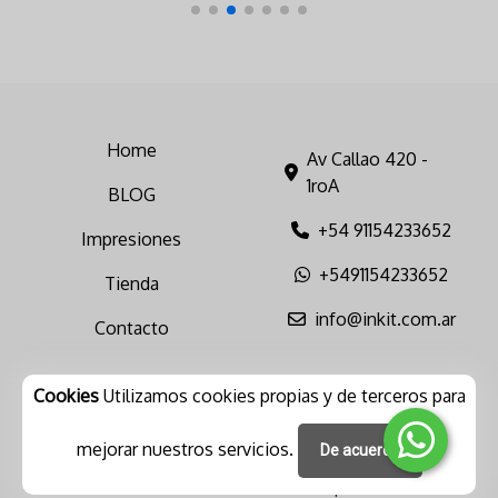
Home
Av Callao 420 -
1roA
BLOG
+54 91154233652
Impresiones
+5491154233652
Tienda
info@inkit.com.ar
Contacto
Cookies
Utilizamos cookies propias y de terceros para
mejorar nuestros servicios.
De acuerdo
Botón de arrepentimiento
© Powered by
DonWeb