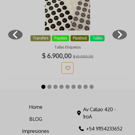
Transfers
Papeles
Plastisol
Talles
Talles Etiquetas
$ 6.900,00
$ 10.000,00
Home
Av Callao 420 -
1roA
BLOG
+54 91154233652
Impresiones