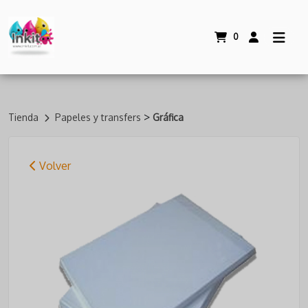
0
>
Tienda
Papeles y transfers
Gráfica
Volver