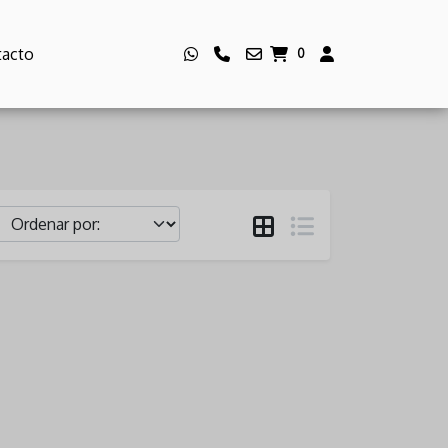
acto
0