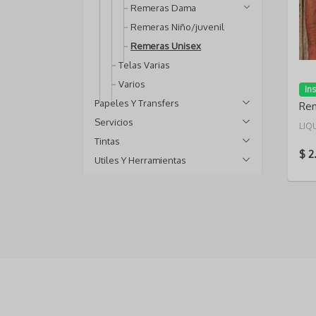
Remeras Dama
Remeras Niño/juvenil
Remeras Unisex
Telas Varias
Varios
In
Papeles Y Transfers
Rem
Servicios
LIQ
Tintas
$ 2
Utiles Y Herramientas
Vinilos
Etiquetas
Insumos
Textil
Remeras
Precios