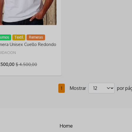
VER DETALLE
sumos
Textil
Remeras
era Unisex Cuello Redondo
UIDACION
.500,00
$ 4.500,00
Mostrar
por pág
1
Home