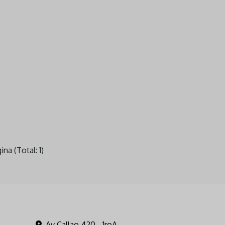
ina (Total: 1)
Av Callao 420 - 1roA