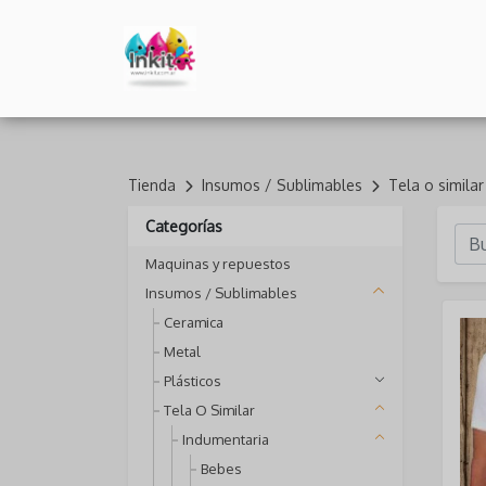
Tienda
Insumos / Sublimables
Tela o similar
Categorías
Maquinas y repuestos
Insumos / Sublimables
Ceramica
Metal
Plásticos
Tela O Similar
Indumentaria
Bebes