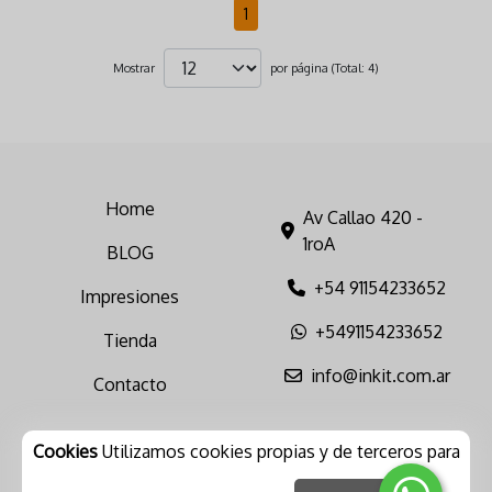
1
Mostrar
por página (Total: 4)
Home
Av Callao 420 -
1roA
BLOG
+54 91154233652
Impresiones
+5491154233652
Tienda
info@inkit.com.ar
Contacto
Cookies
Utilizamos cookies propias y de terceros para