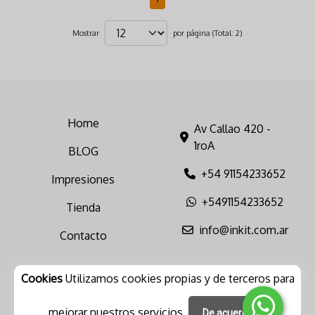
Mostrar
por página (Total: 2)
Home
Av Callao 420 -
1roA
BLOG
+54 91154233652
Impresiones
+5491154233652
Tienda
info@inkit.com.ar
Contacto
Cookies
Utilizamos cookies propias y de terceros para
mejorar nuestros servicios.
De acuerdo