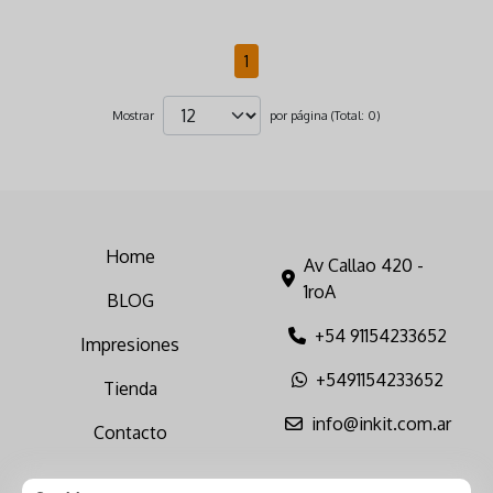
1
Mostrar
por página (Total: 0)
Home
Av Callao 420 -
1roA
BLOG
+54 91154233652
Impresiones
+5491154233652
Tienda
info@inkit.com.ar
Contacto